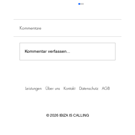
Kommentare
Kommentar verfassen...
So planst du ein Incentive auf Ibiza – Schritt
für Schritt in 8 Wochen
Leistungen
Über uns
Kontakt
Datenschutz
AGB
© 2026 IBIZA IS CALLING